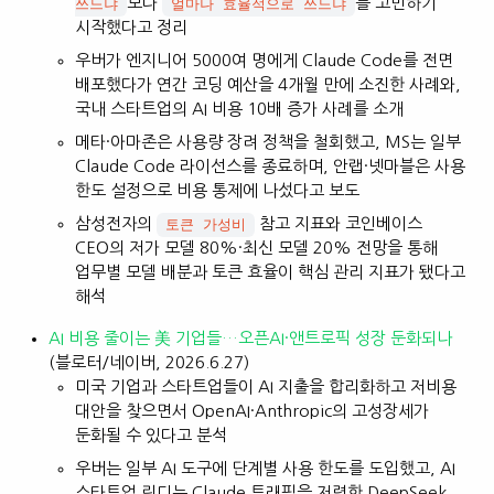
보다
를 고민하기
쓰느냐
얼마나 효율적으로 쓰느냐
시작했다고 정리
우버가 엔지니어 5000여 명에게 Claude Code를 전면
배포했다가 연간 코딩 예산을 4개월 만에 소진한 사례와,
국내 스타트업의 AI 비용 10배 증가 사례를 소개
메타·아마존은 사용량 장려 정책을 철회했고, MS는 일부
Claude Code 라이선스를 종료하며, 안랩·넷마블은 사용
한도 설정으로 비용 통제에 나섰다고 보도
삼성전자의
참고 지표와 코인베이스
토큰 가성비
CEO의 저가 모델 80%·최신 모델 20% 전망을 통해
업무별 모델 배분과 토큰 효율이 핵심 관리 지표가 됐다고
해석
AI 비용 줄이는 美 기업들…오픈AI·앤트로픽 성장 둔화되나
(블로터/네이버, 2026.6.27)
미국 기업과 스타트업들이 AI 지출을 합리화하고 저비용
대안을 찾으면서 OpenAI·Anthropic의 고성장세가
둔화될 수 있다고 분석
우버는 일부 AI 도구에 단계별 사용 한도를 도입했고, AI
스타트업 린디는 Claude 트래픽을 저렴한 DeepSeek