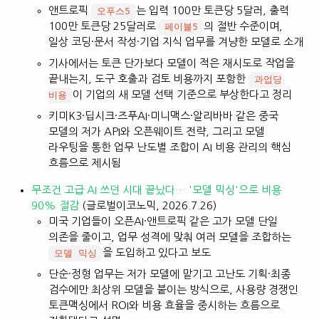
앤트로픽
는 입력 100만 토큰당 5달러, 출력
오푸스5
100만 토큰당 25달러로
의 절반 수준이며,
페이블5
일상 코딩·문서 작성·기업 지식 업무를 겨냥한 모델로 소개
기사에서는 토큰 단가보다 모델이 적은 재시도로 작업을
끝내는지, 도구 호출과 검토 비용까지 포함한
과업당
이 기업의 새 모델 선택 기준으로 부상한다고 정리
비용
키미K3·딥시크·즈푸AI·미니맥스·알리바바 같은 중국
모델의 저가 API와 오픈웨이트 전략, 그리고 모델
라우팅을 통한 업무 난도별 조합이 AI 비용 관리의 핵심
흐름으로 제시됨
무조건 고급 AI 쓰던 시대 끝났다… '모델 믹싱'으로 비용
90% 절감
(글로벌이코노믹, 2026.7.26)
미국 기업들이 오픈AI·앤트로픽 같은 고가 모델 단일
의존을 줄이고, 업무 성격에 맞춰 여러 모델을 조합하는
을 도입하고 있다고 보도
모델 믹싱
단순·정형 업무는 저가 모델에 맡기고 고난도 기획·최종
검수에만 최상위 모델을 붙이는 방식으로, 사용량 경쟁인
토큰맥싱에서 ROI와 비용 효율을 중시하는 흐름으로