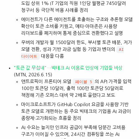
도입 상위 1% IT 기업의 직원 1인당 월평균 7450달러
청구서 등 극단적 비용 사례를 정리
에이전트가 다른 에이전트를 호출하는 구조와 추론형 모델
확산이 토큰 소비를 키웠고, 메타·아마존은 사용량
리더보드를 폐지하며 통제 중심으로 전환했다고 설명
우버의 개발자 월 1500달러 한도, 부서별 토큰 배분, 저가
모델 전환, 성과 기반 과금 실험 등 기업과 벤더의
AI
대응을 다룸
다이어트
"토큰 값 무섭네"…빅테크 AI 이용료 인상에 기업들 비상
(MTN, 2026.6.15)
앤트로픽이 프론티어 모델
의 API 가격을 입력
페이블 5
100만 토큰당 10달러, 출력 100만 토큰당 50달러로
책정해 기존 오퍼스 대비 약 2배로 올렸다고 보도
마이크로소프트가 GitHub Copilot 요금을 사용량 기반
토큰 모델로 개편하는 등 주요 빅테크의 기업용 AI 과금이
종량제·고가화되는 흐름을 정리
AI 수요는 늘지만 인프라 공급이 부족해 당분간 고비용
구조가 이어질 수 있으며, 24시간 컴퓨팅을 쓰는 AI