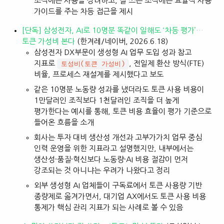
조직에는 사용을 장려하고, 잘 쓰는 조직에는 효율적 사용
가이드를 주는 차등 접근을 제시
[단독] 삼성전자, AI로 10명분 똑같이 일해도 ‘차등 평가’…
토큰 가성비 본다
(한겨레/네이버, 2026.6.18)
삼성전자 DX부문이 생성형 AI 업무 도입 성과 참고
지표로
, 전일제 환산 방식(FTE)
토성비(토큰 가성비)
비율, 프로세스 재설계를 제시했다고 보도
같은 10명분 노동량 성과를 냈더라도 토큰 사용 비용이
1만달러인 조직보다 1천달러인 조직을 더 높게
평가한다는 예시를 통해, 토큰 비용 효율이 평가 기준으로
들어온 흐름을 소개
회사는 투자 대비 생산성 개선과 고부가가치 업무 중심
인력 운영을 위한 지표라고 설명했지만, 내부에서는
생산성·품질·혁신보다 노동량·AI 비용 절감이 먼저
강조되는 것 아니냐는 우려가 나왔다고 정리
외부 생성형 AI 업체들이 구독료에서 토큰 사용량 기반
종량제로 옮겨가면서, 대기업 AX에서도 토큰 사용 비용
통제가 핵심 관리 지표가 되는 사례로 볼 수 있음