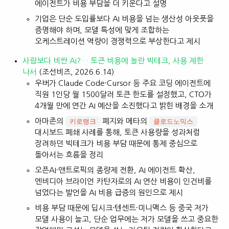
에이전트가 비용 부담을 더 키운다고 설명
기업은 단순 도입률보다 AI 비용을 넘는 생산성 아웃풋을
증명해야 하며, 모델 특성에 맞게 조합하는
오케스트레이션 역량이 경쟁력으로 부상한다고 제시
사람보다 비싼 AI?… 토큰 비용에 놀란 빅테크, 사용 제한
나서
(조선비즈, 2026.6.14)
우버가 Claude Code·Cursor 등 주요 코딩 에이전트에
직원 1인당 월 1500달러 토큰 한도를 설정했고, CTO가
4개월 만에 연간 AI 예산을 소진했다고 밝힌 배경을 소개
아마존의
폐지와 메타의
키로랭크
클로드노믹스
대시보드 폐쇄 사례를 통해, 토큰 사용량을 성과처럼
장려하던 빅테크가 비용 부담 때문에 통제 중심으로
돌아서는 흐름을 정리
오픈AI·앤트로픽의 종량제 전환, AI 에이전트 확산,
엔비디아 브라이언 카탄자로의 AI 연산 비용이 인건비를
넘었다는 발언을 AI 비용 급증의 원인으로 제시
비용 부담 때문에 딥시크·텐센트·미니맥스 등 중국 저가
모델 사용이 늘고, 단순 업무에는 저가 모델을 쓰고 중요한