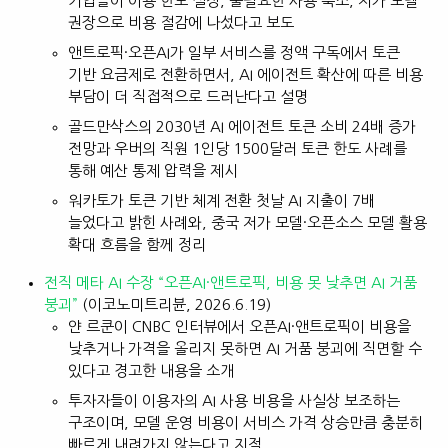
기업들이 이용 한도 설정, 불필요한 사용 축소, 저가 모델
권장으로 비용 절감에 나섰다고 보도
앤트로픽·오픈AI가 일부 서비스를 정액 구독에서 토큰
기반 요금제로 전환하면서, AI 에이전트 확산에 따른 비용
부담이 더 직접적으로 드러난다고 설명
골드만삭스의 2030년 AI 에이전트 토큰 소비 24배 증가
전망과 우버의 직원 1인당 1500달러 토큰 한도 사례를
통해 예산 통제 압력을 제시
워카토가 토큰 기반 체계 전환 첫날 AI 지출이 7배
늘었다고 밝힌 사례와, 중국 저가 모델·오픈소스 모델 활용
확대 흐름을 함께 정리
전직 메타 AI 수장 “오픈AI·앤트로픽, 비용 못 낮추면 AI 거품
붕괴”
(이코노미트리뷴, 2026.6.19)
얀 르쿤이 CNBC 인터뷰에서 오픈AI·앤트로픽이 비용을
낮추거나 가격을 올리지 못하면 AI 거품 붕괴에 직면할 수
있다고 경고한 내용을 소개
투자자들이 이용자의 AI 사용 비용을 사실상 보조하는
구조이며, 모델 운영 비용이 서비스 가격 상승만큼 충분히
빠르게 내려가지 않는다고 지적