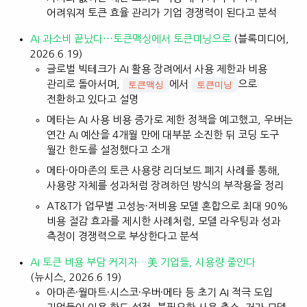
어려워져 토큰 효율 관리가 기업 경쟁력이 된다고 분석
AI 과소비 끝났다⋯토큰맥싱에서 토큰미닝으로
(블록미디어,
2026.6.19)
글로벌 빅테크가 AI 활용 장려에서 사용 제한과 비용
관리로 돌아서며,
에서
으로
토큰맥싱
토큰미닝
전환하고 있다고 설명
메타는 AI 사용 비용 증가로 제한 정책을 예고했고, 우버는
연간 AI 예산을 4개월 만에 대부분 소진한 뒤 코딩 도구
월간 한도를 설정했다고 소개
메타·아마존의 토큰 사용량 리더보드 폐지 사례를 통해,
사용량 자체를 성과처럼 장려하던 방식의 부작용을 정리
AT&T가 업무별 고성능·저비용 모델 혼합으로 최대 90%
비용 절감 효과를 제시한 사례처럼, 모델 라우팅과 성과
측정이 경쟁력으로 부상한다고 분석
AI 토큰 비용 부담 커지자…美 기업들, 사용량 줄인다
(뉴시스, 2026.6.19)
아마존·월마트·시스코·우버·메타 등 초기 AI 적극 도입