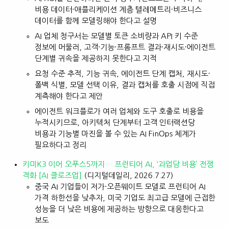
비용 데이터·애플리케이션 계층 텔레메트리·비즈니스
데이터를 함께 모델링해야 한다고 설명
AI 업체 청구서는 모델별 토큰 소비량과 API 키 수준
정보에 머물러, 고객·기능·프롬프트 결과·재시도·에이전트
단계별 귀속을 제공하지 못한다고 지적
요청 수준 추적, 기능 귀속, 에이전트 단계 캡처, 재시도·
폴백 식별, 모델 선택 이유, 결과 캡처를 호출 시점에 직접
계측해야 한다고 제안
에이전트 워크플로가 여러 업체와 도구 호출로 비용을
누적시키므로, 아키텍처 단계부터 고객 인터랙션당
비용과 기능별 마진을 볼 수 있는 AI FinOps 체계가
필요하다고 정리
키미K3 이어 오푸스5까지… 프런티어 AI, ‘과업당 비용’ 전쟁
격화 [AI 클로즈업]
(디지털데일리, 2026.7.27)
중국 AI 기업들이 저가·오픈웨이트 모델로 프런티어 AI
가격 하한선을 낮추자, 미국 기업도 최고급 모델에 근접한
성능을 더 낮은 비용에 제공하는 방향으로 대응한다고
보도