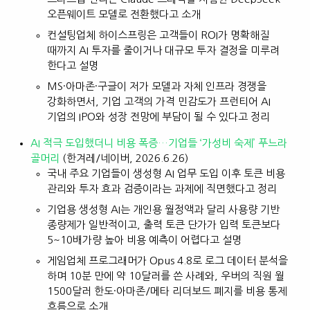
오픈웨이트 모델로 전환했다고 소개
컨설팅업체 하이스프링은 고객들이 ROI가 명확해질
때까지 AI 투자를 줄이거나 대규모 투자 결정을 미루려
한다고 설명
MS·아마존·구글이 저가 모델과 자체 인프라 경쟁을
강화하면서, 기업 고객의 가격 민감도가 프런티어 AI
기업의 IPO와 성장 전망에 부담이 될 수 있다고 정리
AI 적극 도입했더니 비용 폭증…기업들 ‘가성비 숙제’ 푸느라
골머리
(한겨레/네이버, 2026.6.26)
국내 주요 기업들이 생성형 AI 업무 도입 이후 토큰 비용
관리와 투자 효과 검증이라는 과제에 직면했다고 정리
기업용 생성형 AI는 개인용 월정액과 달리 사용량 기반
종량제가 일반적이고, 출력 토큰 단가가 입력 토큰보다
5~10배가량 높아 비용 예측이 어렵다고 설명
게임업체 프로그래머가 Opus 4.8로 로그 데이터 분석을
하며 10분 만에 약 10달러를 쓴 사례와, 우버의 직원 월
1500달러 한도·아마존/메타 리더보드 폐지를 비용 통제
흐름으로 소개