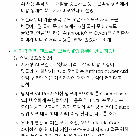
AI 사용 추적 도구 개발을 중단하는 등 토큰맥싱 장려에서
비용 통제로 분위기가 바뀌었다고 설명
오픈라우터 기준 중국 주도 오픈소스 모델 처리 토큰
비중이 1월 둘째 주 34%에서 6월 둘째 주 65%로
늘었고, 인플렉트라는 Anthropic에서 Qwen으로 전환해
이미지·비디오 처리 비용을 99% 줄였다고 소개
AI 가격 전쟁, 앤스로픽·오픈AI IPO 흥행에 찬물 끼얹나
(뉴스핌, 2026.6.24)
저가형 AI 모델 급부상과 기업 고객의 비용 저항이
맞물리며, 하반기 IPO를 준비하는 Anthropic·OpenAI의
수익 구조와 높은 기업가치에 대한 의구심이 커진다고
분석
딥시크 V4-Pro가 일상 업무의 약 90%를 Claude Fable
5와 비슷하게 수행하면서 비용은 약 1.5% 수준이라는
도이체방크 보고서와, 저가 모델의 작업당 비용이 Claude
상위 모델 대비 최대 20배 이상 낮다는 비교를 소개
우버의 연간 AI 예산 조기 소진, MS의 Claude Code
라이선스 취소, 메타·세일즈포스·도어대시의 AI 접근 권한