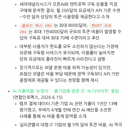
세미애널리시스가 오픈AI와 앤트로픽 구독 상품을 직접
구매해 분석한 결과, 월 200달러 요금제가 API 기준 수천
~수만 달러 상당의 토큰 사용량을 제공한다고 소개
는 최대 8000달러,
클로드 맥스 20x
챗GPT 프로
는 최대 1만4000달러 규모의 토큰 비용이 발생할 수
20x
있어 구독료 대비 최대 70배 수준이라고 추산
대부분 사용자가 한도를 모두 소진하지 않는다는 가정에
의존해 구독형 서비스가 유지되며, 이용률이 높아지면
상위 요금제의 총마진이 빠르게 사라진다고 설명
장기적으로는 모델 운영 비용 하락 가능성이 있지만,
최첨단 모델은 비용 부담 때문에 정액 구독보다 API 기반
종량제로 제공될 수 있다는 전망을 함께 제시
AI 지출비용 '눈덩이'…美기업들 생존 건 'AI 다이어트' 돌입
(연합인포맥스, 2026.6.15)
램프 결제 데이터 기준 기업 AI 관련 지출이 1년간 13배
증가했고, 우버가 4개월 만에 연간 AI 예산을 소진한
사례를 통해 AI 비용 통제 압박을 소개
실리콘밸리 대형 IT 기업의 월 5억 달러 토큰 비용, AI 적극