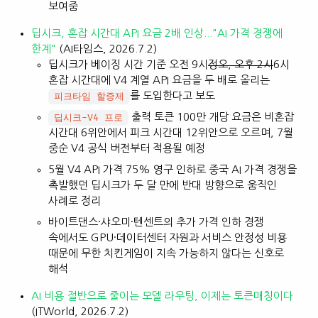
보여줌
딥시크, 혼잡 시간대 API 요금 2배 인상..."AI 가격 경쟁에
한계"
(AI타임스, 2026.7.2)
딥시크가 베이징 시간 기준 오전 9시
정오, 오후 2시
6시
혼잡 시간대에 V4 계열 API 요금을 두 배로 올리는
를 도입한다고 보도
피크타임 할증제
출력 토큰 100만 개당 요금은 비혼잡
딥시크-V4 프로
시간대 6위안에서 피크 시간대 12위안으로 오르며, 7월
중순 V4 공식 버전부터 적용될 예정
5월 V4 API 가격 75% 영구 인하로 중국 AI 가격 경쟁을
촉발했던 딥시크가 두 달 만에 반대 방향으로 움직인
사례로 정리
바이트댄스·샤오미·텐센트의 추가 가격 인하 경쟁
속에서도 GPU·데이터센터 자원과 서비스 안정성 비용
때문에 무한 치킨게임이 지속 가능하지 않다는 신호로
해석
AI 비용 절반으로 줄이는 모델 라우팅, 이제는 토큰매칭이다
(ITWorld, 2026.7.2)