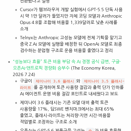
전환됐다고 설명
Cursor가 웹브라우저 개발 실험에서 GPT-5.5 단독 사용
시 약 1만 달러가 들었지만 자체 코딩 모델과 Anthropic
Opus 4.8을 조합해 비용을 1,339달러로 낮춘 사례를
소개
Telnyx는 Anthropic 고성능 모델에 전체 기획을 맡기고
중국 Z.AI 모델에 실행을 배정한 뒤 OpenAI 모델로 최종
검수하는 분업형 구조로 운용 비용을 줄였다고 정리
“성능보다 효율” 토큰 비용 부담 속 AI 경쟁 공식 급변, 구글·
오픈AI·앤트로픽 경량화 승부수
(The Economy Korea,
2026.7.24)
구글이
와
제미나이 3.6 플래시
제미나이 3.5 플래시-
를 공개하며 토큰 사용량 절감과 출력 단가 인하를
라이트
AI 에이전트 운영 비용 절감 포인트로 내세웠다고 보도
제미나이 3.6 플래시는 기존 모델 대비 출력 토큰
사용량을 17%, 딥SWE 벤치마크에서는 최대 65%
줄였고, 플래시-라이트는 처리량·지연 시간·비용을
작업별로 조정하는 구조로 소개
오픈AI는 GPT-5.6 제품군을 고성능
과 비용 효율형