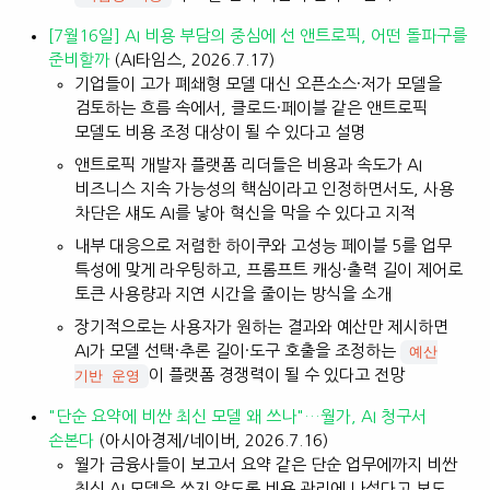
[7월16일] AI 비용 부담의 중심에 선 앤트로픽, 어떤 돌파구를
준비할까
(AI타임스, 2026.7.17)
기업들이 고가 폐쇄형 모델 대신 오픈소스·저가 모델을
검토하는 흐름 속에서, 클로드·페이블 같은 앤트로픽
모델도 비용 조정 대상이 될 수 있다고 설명
앤트로픽 개발자 플랫폼 리더들은 비용과 속도가 AI
비즈니스 지속 가능성의 핵심이라고 인정하면서도, 사용
차단은 섀도 AI를 낳아 혁신을 막을 수 있다고 지적
내부 대응으로 저렴한 하이쿠와 고성능 페이블 5를 업무
특성에 맞게 라우팅하고, 프롬프트 캐싱·출력 길이 제어로
토큰 사용량과 지연 시간을 줄이는 방식을 소개
장기적으로는 사용자가 원하는 결과와 예산만 제시하면
AI가 모델 선택·추론 길이·도구 호출을 조정하는
예산
이 플랫폼 경쟁력이 될 수 있다고 전망
기반 운영
"단순 요약에 비싼 최신 모델 왜 쓰나"…월가, AI 청구서
손본다
(아시아경제/네이버, 2026.7.16)
월가 금융사들이 보고서 요약 같은 단순 업무에까지 비싼
최신 AI 모델을 쓰지 않도록 비용 관리에 나섰다고 보도