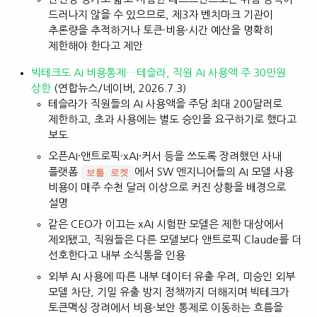
드러나지 않을 수 있으므로, 제3자 벤치마크 기관이
추론량을 추적하거나 토큰·비용·시간 예산을 명확히
제한해야 한다고 제안
빅테크도 AI 비용통제…테슬라, 직원 AI 사용액 주 30만원
상한
(연합뉴스/네이버, 2026.7.3)
테슬라가 직원들의 AI 사용액을 주당 최대 200달러로
제한하고, 초과 사용에는 별도 승인을 요구하기로 했다고
보도
오픈AI·앤트로픽·xAI·커서 등을 쓰도록 장려했던 사내
플랫폼
에서 SW 엔지니어들의 AI 모델 사용
보틀 로켓
비용이 매주 수천 달러 이상으로 커진 상황을 배경으로
설명
같은 CEO가 이끄는 xAI 시험판 모델은 제한 대상에서
제외됐고, 직원들은 다른 모델보다 앤트로픽 Claude를 더
선호한다고 내부 소식통을 인용
외부 AI 사용에 따른 내부 데이터 유출 우려, 미승인 외부
모델 차단, 기밀 유출 방지 정책까지 더해지며 빅테크가
토큰맥싱 장려에서 비용·보안 통제로 이동하는 흐름을