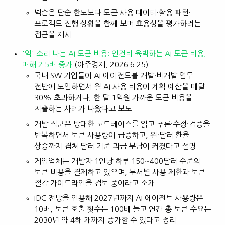
넥슨은 단순 한도보다 토큰 사용 데이터·활용 패턴·
프로젝트 진행 상황을 함께 보며 효용성을 평가하려는
접근을 제시
'억' 소리 나는 AI 토큰 비용: 인건비 육박하는 AI 토큰 비용,
매해 2.5배 증가
(아주경제, 2026.6.25)
국내 SW 기업들이 AI 에이전트를 개발·비개발 업무
전반에 도입하면서 월 AI 사용 비용이 계획 예산을 매달
30% 초과하거나, 한 달 1억원 가까운 토큰 비용을
지출하는 사례가 나왔다고 보도
개발 직군은 방대한 코드베이스를 읽고 추론·수정·검증을
반복하면서 토큰 사용량이 급증하고, 원·달러 환율
상승까지 겹쳐 달러 기준 과금 부담이 커졌다고 설명
게임업체는 개발자 1인당 하루 150~400달러 수준의
토큰 비용을 결제하고 있으며, 부서별 사용 제한과 토큰
절감 가이드라인을 검토 중이라고 소개
IDC 전망을 인용해 2027년까지 AI 에이전트 사용량은
10배, 토큰 호출 횟수는 100배 늘고 연간 총 토큰 수요는
2030년 약 4해 개까지 증가할 수 있다고 정리