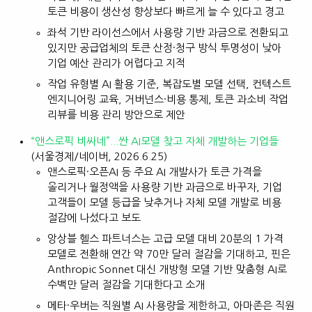
토큰 비용이 생산성 향상보다 빠르게 늘 수 있다고 경고
좌석 기반 라이선스에서 사용량 기반 과금으로 전환되고
있지만 공급업체의 토큰 산정·청구 방식 투명성이 낮아
기업 예산 관리가 어렵다고 지적
작업 유형별 AI 활용 기준, 복잡도별 모델 선택, 컨텍스트
엔지니어링 교육, 거버넌스·비용 통제, 토큰 과소비 작업
리뷰를 비용 관리 방안으로 제안
“앤스로픽 비싸네”...싼 AI모델 찾고 자체 개발하는 기업들
(서울경제/네이버, 2026.6.25)
앤스로픽·오픈AI 등 주요 AI 개발사가 토큰 가격을
올리거나 월정액을 사용량 기반 과금으로 바꾸자, 기업
고객들이 모델 등급을 낮추거나 자체 모델 개발로 비용
절감에 나섰다고 보도
앙상블 헬스 파트너스는 고급 모델 대비 20분의 1 가격
모델로 전환해 연간 약 70만 달러 절감을 기대하고, 핀은
Anthropic Sonnet 대신 개방형 모델 기반 맞춤형 AI로
수백만 달러 절감을 기대한다고 소개
메타·우버는 직원별 AI 사용량을 제한하고, 아마존은 직원