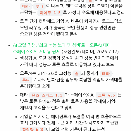
솔
·
로 나누고, 앤트로픽은 상위 모델과 역할을
테라
루나
분담하는
로 가성비 수요에 대응한다고 정리
하이쿠 4.5
토큰 단가 하락에도 기업 AI 비용이 커지면서 토크노믹스,
모델 라우팅, 저가·중국산 모델 활용이 성능 경쟁만큼
중요한 생존 전략이 됐다고 분석
AI 모델 경쟁, ‘최고 성능’보다 ‘가성비’로…오픈AI·메타·
스페이스X AI 저비용 공세
(조선일보/네이버, 2026.7.17)
생성형 AI 모델 경쟁의 중심이 최고 성능 벤치마크에서
가격 대비 성능과 토큰 효율로 이동하고 있다고 보도
오픈AI는 GPT-5.6을 고성능
과 중저가
·
솔
테라
로 나눠 반복·단순 업무와 복잡한 작업의 가격대를
루나
분리했다고 소개
메타
과 스페이스X AI
는
뮤즈 스파크 1.1
그록 4.5
낮은 토큰 단가와 적은 출력 토큰 사용을 앞세워 기업·
개발자 고객을 노린다고 정리
기업용 AI에서는 에이전트가 모델을 여러 번 호출하므로
표시 단가보다 전체 토큰·처리 시간·재시도까지 포함한
이 모델 선택 기준이 된다고 분석
작업당 비용