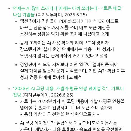
언제는 AI 많이 쓰라더니 이제는 아껴 쓰라는데…'토큰 배급'
나선 기업들
(디지털투데이, 2026.6.25)
액센추어가 직원들이 PDF를 프레젠테이션 슬라이드로
바꾸는 단순 업무까지 AI를 쓰며 내부 토큰 예산을
소진하는 상황을 막기 위한 조치에 나섰다고 소개
올해 초까지는 AI 사용 확대와 리더보드식 장려가
강조됐지만, 실제 운영 단계에서는 비용 대비 성과가
뚜렷하지 않다는 문제의식이 커지고 있다고 설명
경영진이 AI 도입 자체보다 어떤 업무에 얼마만큼 써야
실제 가치를 얻는지 묻기 시작했으며, 기업 AI가 확산 이후
성과 검증 단계에 들어섰다고 해석
"2028년 AI 코딩 비용, 개발자 평균 연봉 넘어설 것"...가트너
전망
(디지털투데이, 2026.6.25)
가트너는 2028년까지 AI 코딩 비용이 개발자 평균 연봉을
넘어설 수 있다고 전망하며, LLM 토큰 소비 증가와
사용량 기반 과금 전환을 핵심 원인으로 제시
AI 코딩 에이전트가 실험에서 대규모 배포로 이동하는
가운데, 개발자가 비용 효율보다 속도와 편의를 우선하면