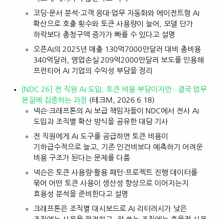
코딩·문서 분석·고객 응대·업무 자동화와 에이전트형 AI
확산으로 호출 횟수와 토큰 사용량이 늘어, 모델 단가
하락보다 총청구액 증가가 빠를 수 있다고 설명
오픈AI의 2025년 매출 130억7000만달러 대비 총비용
340억달러, 영업손실 209억2000만달러 보도를 인용해
프런티어 AI 기업의 수익성 부담을 정리
[NDC 26] 전 직원 AI 도입, 토큰 비용 부담이지만...결국 업무
본질에 집중하는 과정
(테크M, 2026.6.18)
넥슨·크래프톤의 AI 보급 책임자들이 NDC에서 전사 AI
도입과 조직별 확산 방식을 공유한 대담 기사
전 직원에게 AI 도구를 공급하면 토큰 비용이
기하급수적으로 늘고, 기존 인건비보다 예측하기 어려운
비용 구조가 된다는 문제를 다룸
넥슨은 토큰 사용량·활용 패턴·프로젝트 진행 데이터를
묶어 어떤 토큰 사용이 생산성 향상으로 이어지는지
효용성 분석을 준비한다고 설명
크래프톤은 조직별 대시보드로 AI 리터러시가 낮은