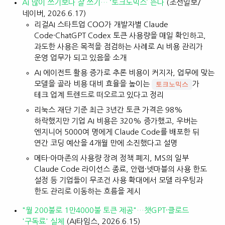
AI 많이 쓰기보다 잘 쓰기… ‘토크노믹스’ 뜬다
(조선일보/
네이버, 2026.6.17)
리걸AI 스타트업 COO가 개발자별 Claude
Code·ChatGPT Codex 토큰 사용량을 매일 확인하고,
과도한 사용은 목적을 점검하는 사례로 AI 비용 관리가
운영 업무가 되고 있음을 소개
AI 에이전트 활용 증가로 추론 비용이 커지자, 업무에 맞는
모델을 골라 비용 대비 효율을 높이는
가
토크노믹스
테크 업계 트렌드로 떠오르고 있다고 정리
리눅스 재단 기준 최근 3년간 토큰 가격은 98%
하락했지만 기업 AI 비용은 320% 증가했고, 우버는
엔지니어 5000여 명에게 Claude Code를 배포한 뒤
연간 코딩 예산을 4개월 만에 소진했다고 설명
메타·아마존의 사용량 장려 정책 폐지, MS의 일부
Claude Code 라이선스 종료, 안랩·넷마블의 사용 한도
설정 등 기업들이 무조건 사용 확대에서 모델 라우팅과
한도 관리로 이동하는 흐름을 제시
"월 200불로 1만4000불 토큰 제공"…챗GPT·클로드
'구독료' 실체
(AI타임스, 2026.6.15)