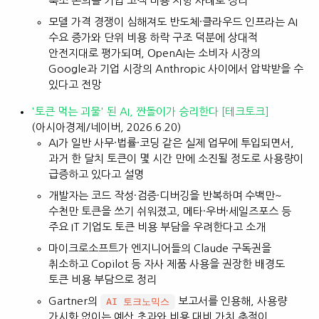
축소 논의를 기업 고객 비용 저항 사례로 정리
모델 가격 경쟁이 심해져도 반도체·클라우드 인프라는 AI
수요 증가와 단위 비용 하락 구조 덕분에 상대적
안전지대로 평가되며, OpenAI는 소비자 시장의
Google과 기업 시장의 Anthropic 사이에서 압박받을 수
있다고 전망
'토큰 먹는 괴물' 된 AI, 짠돌이가 승리한다 [테크토크]
(아시아경제/네이버, 2026.6.20)
AI가 일반 사무·법률·코딩 같은 실제 업무에 투입되면서,
과거 한 달치 토큰이 몇 시간 만에 소진될 정도로 사용량이
급증하고 있다고 설명
개발자는 코드 작성·검증·디버깅을 반복하며 수백만~
수천만 토큰을 쓰기 쉬워졌고, 메타·우버·세일즈포스 등
주요 IT 기업도 토큰 비용 부담을 우려한다고 소개
마이크로소프트가 엔지니어들의 Claude 구독권을
취소하고 Copilot 등 자사 제품 사용을 권장한 배경도
토큰 비용 부담으로 정리
Gartner의
보고서를 인용해, 사용량
AI 토크노믹스
가시화 없이는 예산 초과와 비용 대비 가치 추적이