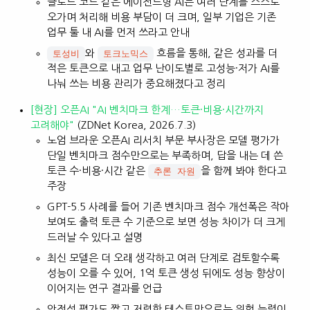
클로드 코드 같은 에이전트형 AI는 여러 단계를 스스로
오가며 처리해 비용 부담이 더 크며, 일부 기업은 기존
업무 툴 내 AI를 먼저 쓰라고 안내
와
흐름을 통해, 같은 성과를 더
토성비
토크노믹스
적은 토큰으로 내고 업무 난이도별로 고성능·저가 AI를
나눠 쓰는 비용 관리가 중요해졌다고 정리
[현장] 오픈AI "AI 벤치마크 한계…토큰·비용·시간까지
고려해야"
(ZDNet Korea, 2026.7.3)
노엄 브라운 오픈AI 리서치 부문 부사장은 모델 평가가
단일 벤치마크 점수만으로는 부족하며, 답을 내는 데 쓴
토큰 수·비용·시간 같은
을 함께 봐야 한다고
추론 자원
주장
GPT-5.5 사례를 들어 기존 벤치마크 점수 개선폭은 작아
보여도 출력 토큰 수 기준으로 보면 성능 차이가 더 크게
드러날 수 있다고 설명
최신 모델은 더 오래 생각하고 여러 단계로 검토할수록
성능이 오를 수 있어, 1억 토큰 생성 뒤에도 성능 향상이
이어지는 연구 결과를 언급
안전성 평가도 짧고 저렴한 테스트만으로는 위험 능력이