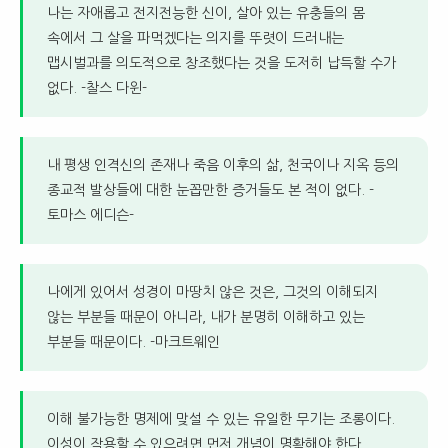
나는 자애롭고 전지전능한 신이, 살아 있는 유충들의 몸
속에서 그 살을 파먹겠다는 의지를 뚜렷이 드러내는
맵시벌과를 의도적으로 창조했다는 것을 도저히 납득할 수가
없다. -찰스 다윈-
내 평생 인격신의 존재나 죽음 이후의 삶, 천국이나 지옥 등의
종교적 발상들에 대한 눈꼽만한 증거들도 본 적이 없다. -
토마스 에디슨-
나에게 있어서 성경이 마땅치 않은 것은, 그것의 이해되지
않는 부분들 때문이 아니라, 내가 분명히 이해하고 있는
부분들 때문이다. -마크트웨인
이해 불가능한 명제에 맞설 수 있는 유일한 무기는 조롱이다.
이성이 작용할 수 있으려면 먼저 개념이 명확해야 한다.